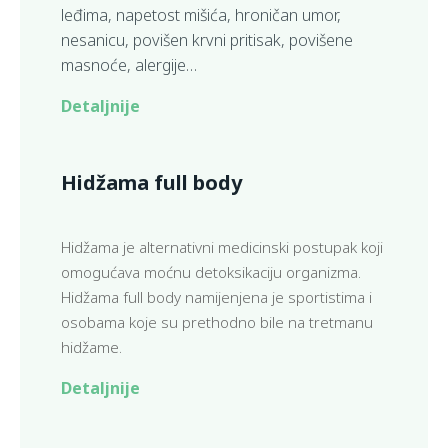
leđima, napetost mišića, hroničan umor,
nesanicu, povišen krvni pritisak, povišene
masnoće, alergije…
Detaljnije
Hidžama full body
Hidžama je alternativni medicinski postupak koji
omogućava moćnu detoksikaciju organizma.
Hidžama full body namijenjena je sportistima i
osobama koje su prethodno bile na tretmanu
hidžame.
Detaljnije