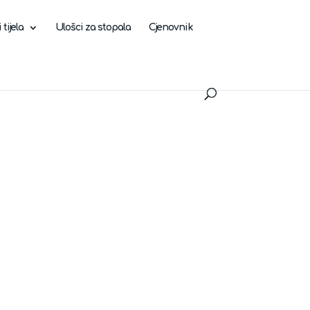
tijela
Ulošci za stopala
Cjenovnik