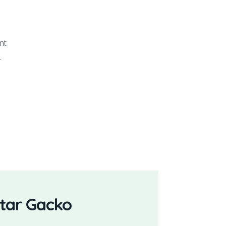
nt
.
ntar Gacko