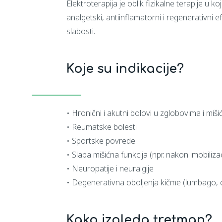
Elektroterapija je oblik fizikalne terapije u koj
analgetski, antiinflamatorni i regenerativni e
slabosti.
Koje su indikacije?
• Hronični i akutni bolovi u zglobovima i miš
• Reumatske bolesti
• Sportske povrede
• Slaba mišićna funkcija (npr. nakon imobilizac
• Neuropatije i neuralgije
• Degenerativna oboljenja kičme (lumbago, c
Kako izgleda tretman?