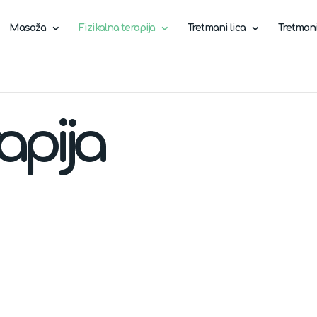
Masaža
Fizikalna terapija
Tretmani lica
Tretmani 
apija