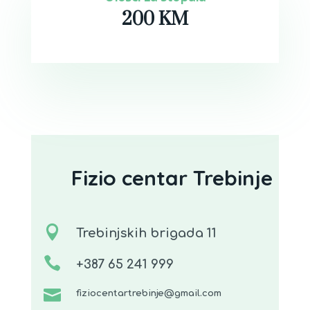
200 KM
Fizio centar Trebinje

Trebinjskih brigada 11

+387 65 241 999

fiziocentartrebinje@gmail.com