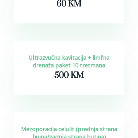
60 KM
Ultrazvučna kavitacija + limfna
drenaža paket 10 tretmana
500 KM
Mezoporacija celulit (prednja strana
buina/zadnja strana butina)